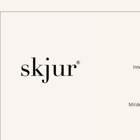
Int
Mild