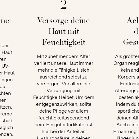
2
ine
Versorge deine
Ach
Haut mit
d
Feuchtigkeit
Ges
g der
e Haut
​Mit zunehmendem Alter
Als größte
ren
verliert unsere Haut immer
Organ reagi
. UV-
mehr die Fähigkeit, sich
kein and
er Haut
ausreichend selbst zu
Körpers 
jungen
versorgen. Vor allem die
Einflüss
 du
Versorgung mit
Alterungsp
chten
Feuchtigkeit leidet. Um dem
besten ak
mer
entgegenzuwirken, sollte
indem du 
ützen.
deine Pflege vor allem
sportliche
creme
feuchtigkeitsspendend
deinen All
deshalb
sein. Ein guter Indikator ist
Auch ein
äglich
hierbei der Anteil an
Ernährung h
nden.​
Hyaluronsäure in deinen
länger ju