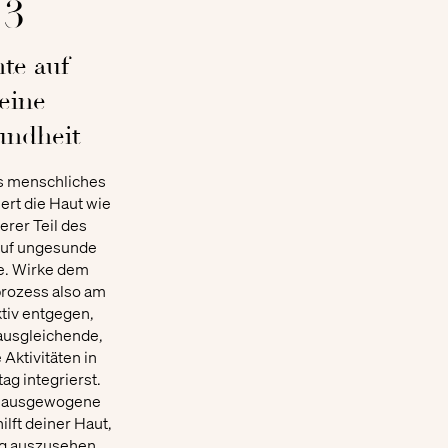
3
te auf
eine
undheit
s menschliches
ert die Haut wie
erer Teil des
auf ungesunde
e. Wirke dem
rozess also am
tiv entgegen,
ausgleichende,
 Aktivitäten in
tag integrierst.
e ausgewogene
ilft deiner Haut,
ng auszusehen.