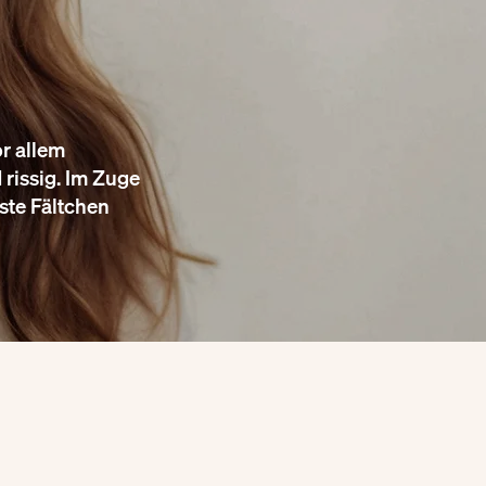
r allem
 rissig. Im Zuge
ste Fältchen