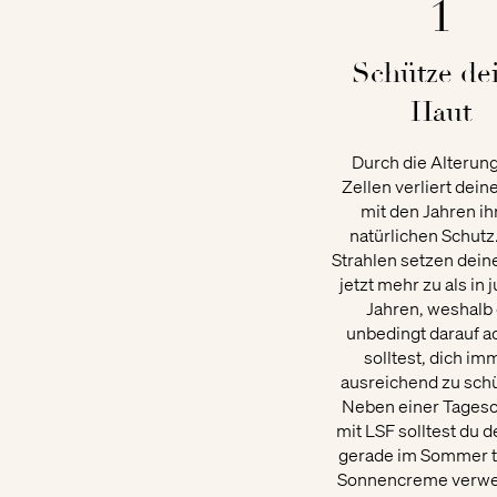
1
Schütze de
Haut
​Durch die Alterun
Zellen verliert dein
mit den Jahren ih
natürlichen Schutz
Strahlen setzen dein
jetzt mehr zu als in 
Jahren, weshalb
unbedingt darauf a
solltest, dich im
ausreichend zu sch
Neben einer Tages
mit LSF solltest du 
gerade im Sommer t
Sonnencreme verwe