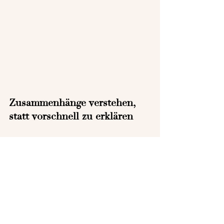
Zusammenhänge verstehen, 
statt vorschnell zu erklären
Darm und Haut werden häufig 
gemeinsam betrachtet, weil beide 
sensibel auf Veränderungen im Alltag 
reagieren. Dieser Beitrag zeigt, warum 
es sinnvoll ist, solche Zusammenhänge 
differenziert einzuordnen und einfache 
Erklärungen zu vermeiden. 