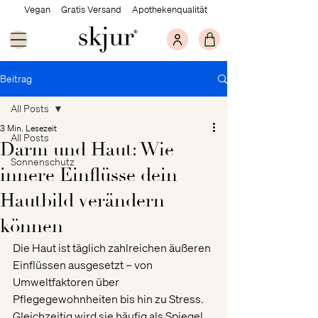
Vegan Gratis Versand Apothekenqualität
Beitrag
All Posts
3 Min. Lesezeit
All Posts
Darm und Haut: Wie
Sonnenschutz
innere Einflüsse dein
Hautbild verändern
können
Die Haut ist täglich zahlreichen äußeren 
Einflüssen ausgesetzt – von 
Umweltfaktoren über 
Pflegegewohnheiten bis hin zu Stress. 
Gleichzeitig wird sie häufig als Spiegel 