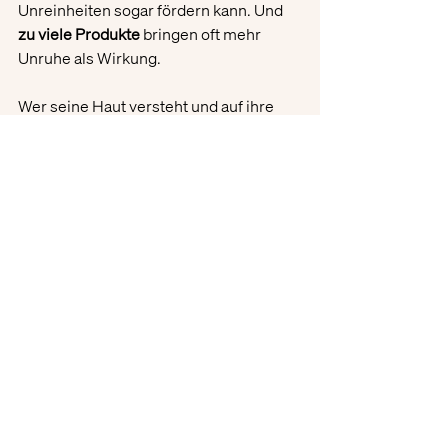
Unreinheiten sogar fördern kann. Und 
zu viele Produkte
 bringen oft mehr 
Unruhe als Wirkung.
Wer seine Haut versteht und auf ihre 
Signale hört, erkennt schnell: 
Gesunde 
Haut braucht keine Komplexität, 
sondern Beständigkeit und 
Achtsamkeit.
 Mit gezielten, milden 
Schritten lässt sich die natürliche 
Balance erhalten – für ein ruhiges, 
widerstandsfähiges Hautbild, das 
langfristig gesund bleibt.