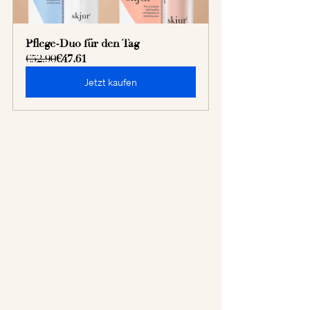
Pflege-Duo für den Tag
€52.90
€47.61
Jetzt kaufen