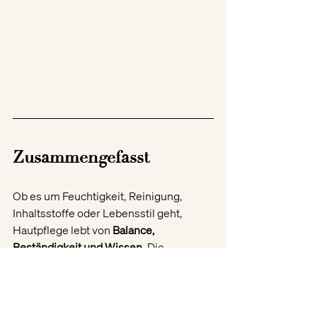
Zusammengefasst 
Ob es um Feuchtigkeit, Reinigung, 
Inhaltsstoffe oder Lebensstil geht, 
Hautpflege lebt von 
Balance, 
Beständigkeit und Wissen
. Die 
Antworten auf diese Mythen und Fehler 
zeigen: Es sind meist nicht die Produkte 
selbst, die Probleme verursachen, 
sondern ihr falscher Einsatz oder 