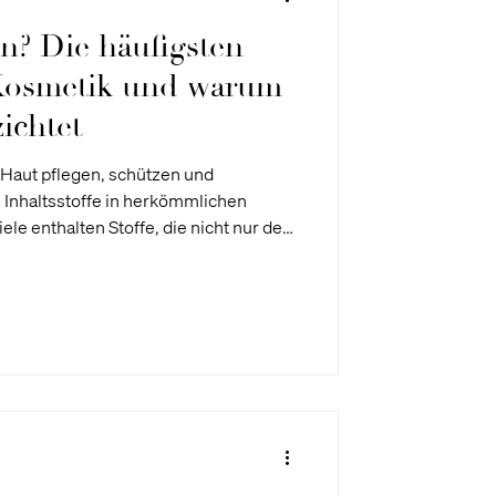
in? Die häufigsten
 Kosmetik und warum
zichtet
 Haut pflegen, schützen und
e Inhaltsstoffe in herkömmlichen
ele enthalten Stoffe, die nicht nur der
lt schaden können. Bei skjur
Ansatz: Minimalistische
und sicher sind – für dich und den
eitrag, welche Schadstoffe häufig in
sie problematisch sind und wie