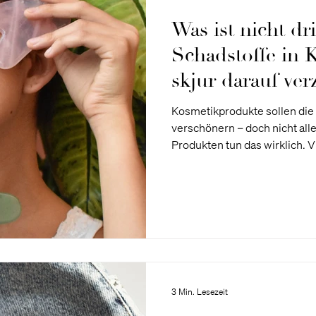
Was ist nicht dr
Schadstoffe in
skjur darauf ver
Kosmetikprodukte sollen die
verschönern – doch nicht all
Produkten tun das wirklich. Vi
Haut, sondern auch der Umwe
verfolgen wir einen anderen 
Formulierungen, die effektiv 
Planeten. Erfahre in diesem B
Kosmetik vorkommen, warum 
3 Min. Lesezeit