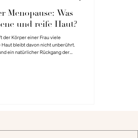
der Menopause: Was
kene und reife Haut?
 der Körper einer Frau viele
Haut bleibt davon nicht unberührt.
rliert und feine Linien sichtbar werden.
dieser Lebensphase kann viel bewirken
 zurückgeben. Dieser Beitrag gibt
auf es bei