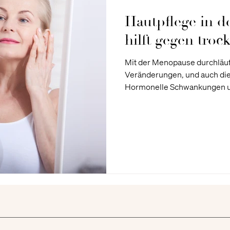
Hautpflege in 
hilft gegen troc
Mit der Menopause durchläuft
Veränderungen, und auch die 
Hormonelle Schwankungen und ein natürlicher Rückgang der
Hautfeuchtigkeit führen oft dazu, dass die Haut trockener und
dünner wird, an Elastizität ve
Eine gezielte Hautpflege in 
und der Haut ihre Strahlkraft
einen Überblick darüber, wor