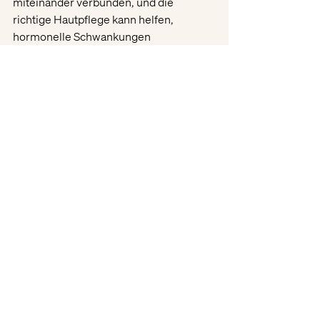
miteinander verbunden, und die 
richtige Hautpflege kann helfen, 
hormonelle Schwankungen 
auszugleichen und deine Haut 
nachhaltig zu unterstützen. Eine 
minimalistische Routine mit gezielten, 
effektiven Produkten sorgt dafür, dass 
deine Haut in jeder Zyklusphase 
optimal versorgt wird. Die 
Produkte von 
skjur
 bieten dir eine klare, ehrliche 
Basis, perfekt abgestimmt auf die 
Bedürfnisse deiner Haut. 
Entdecke jetzt 
unsere Produkte im Webshop
 und 
beginne deine neue, minimalistische 
Hautpflegeroutine – abgestimmt auf 
deinen Zyklus und die Anforderungen 
deiner Haut!
beauty tipps
clean beauty
Gesichtspflege
beauty mythen