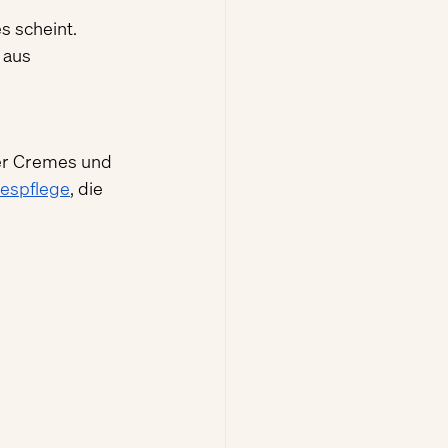
s scheint. 
 aus 
rer Cremes und 
gespflege
, die 