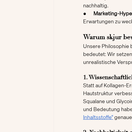
nachhaltig.
●      
Marketing-Hype
Erwartungen zu wecke
Warum skjur bew
Unsere Philosophie b
bedeutet: Wir setzen 
unrealistische Versp
1. Wissenschaftli
Statt auf Kollagen-Er
Hautstruktur verbess
Squalane und Glycoin
und Bedeutung haben
Inhaltsstoffe“
 genaue