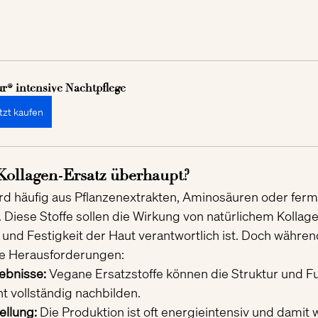
ur® intensive Nachtpflege
tzt kaufen
Kollagen-Ersatz überhaupt?
rd häufig aus Pflanzenextrakten, Aminosäuren oder ferm
 Diese Stoffe sollen die Wirkung von natürlichem Kollagen
ät und Festigkeit der Haut verantwortlich ist. Doch während
ige Herausforderungen:
ebnisse:
 Vegane Ersatzstoffe können die Struktur und Fu
t vollständig nachbilden.
llung:
 Die Produktion ist oft energieintensiv und damit 