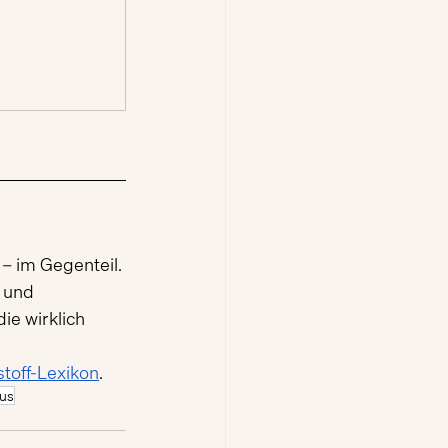
 – im Gegenteil. 
 und 
ie wirklich 
stoff-Lexikon
.
mus