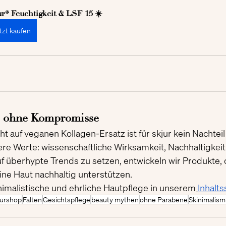
ur® Feuchtigkeit & LSF 15 ☀️
tzt kaufen
ge ohne Kompromisse
 auf veganen Kollagen-Ersatz ist für skjur kein Nachteil
ere Werte: wissenschaftliche Wirksamkeit, Nachhaltigkeit
f überhypte Trends zu setzen, entwickeln wir Produkte, d
ine Haut nachhaltig unterstützen.
imalistische und ehrliche Hautpflege in unserem
Inhalts
jurshop
Falten
Gesichtspflege
beauty mythen
ohne Parabene
Skinimalis