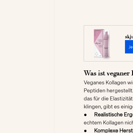
skj
Je
Was ist veganer 
Veganes Kollagen wi
Peptiden hergestellt.
das für die Elastizit
klingen, gibt es ein
●      
Realistische Erg
echtem Kollagen nich
●      
Komplexe Herste