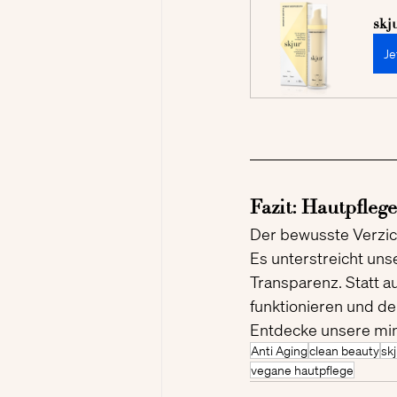
skj
Je
Fazit: Hautpfle
Der bewusste Verzicht
Es unterstreicht uns
Transparenz. Statt au
funktionieren und de
Entdecke unsere min
Anti Aging
clean beauty
sk
vegane hautpflege