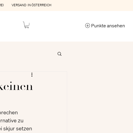
REI VERSAND IN ÖSTERREICH
Punkte ansehen
keinen
prechen 
rnative zu 
 skjur setzen 