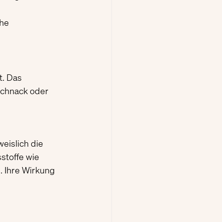
he 
. Das 
schnack oder 
eislich die 
stoffe wie 
. Ihre Wirkung 