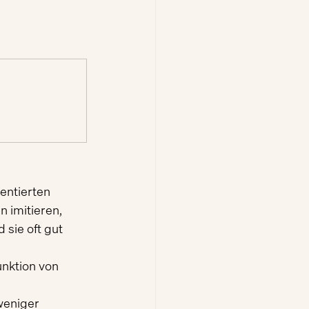
entierten 
 imitieren, 
 sie oft gut 
nktion von 
weniger 